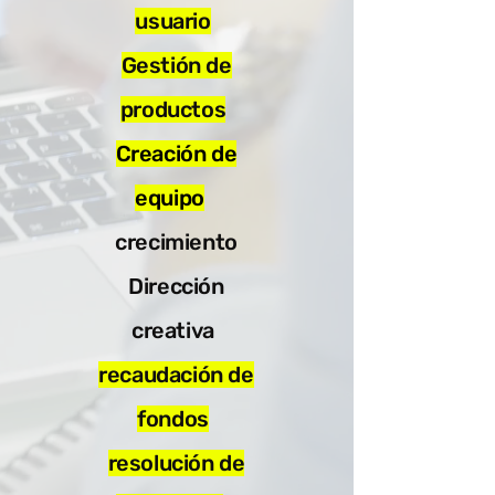
usuario
Gestión de
productos
Creación de
equipo
crecimiento
Dirección
creativa
recaudación de
fondos
resolución de