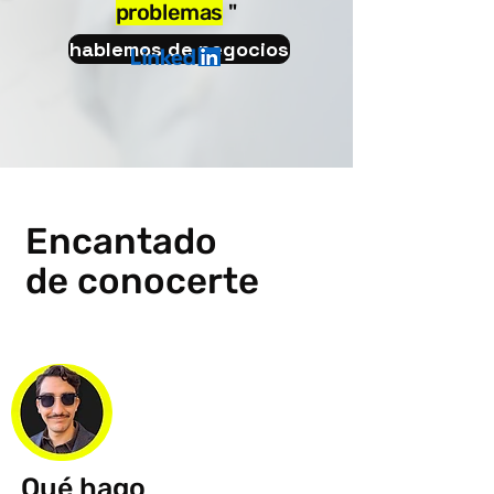
problemas
"
hablemos de negocios
Encantado
de conocerte
Qué
hago