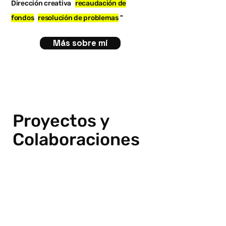
Dirección creativa
recaudación de
fondos
resolución de problemas
"
Más sobre mí
Proyectos y
Colaboraciones
Mira esto
Mi comida favorita es la tecnología,
el networking y el trabajo duro es la
receta de la casa.